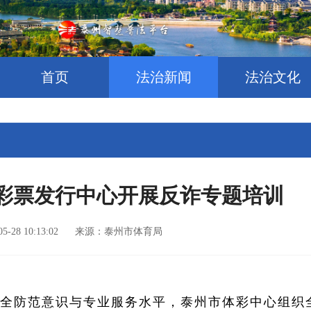
首页
法治新闻
法治文化
彩票发行中心开展反诈专题培训
05-28 10:13:02 来源：泰州市体育局
全防范意识与专业服务水平，泰州市体彩中心组织